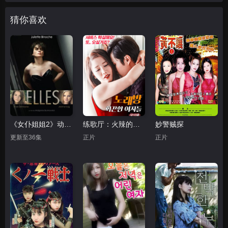
猜你喜欢
《女仆姐姐2》动漫第一集观看
练歌厅：火辣的女人们
妙警贼探
更新至36集
正片
正片