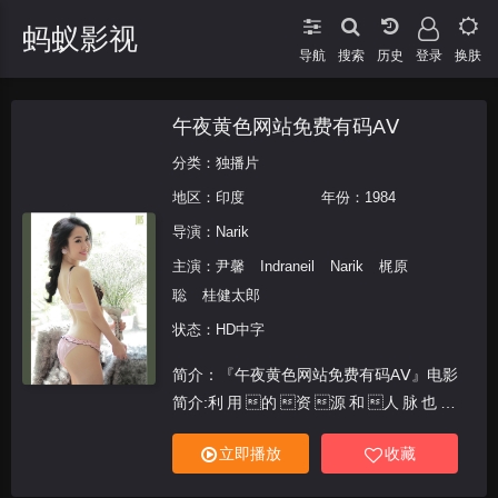
蚂蚁影视
导航
搜索
登录
换肤
午夜黄色网站免费有码AⅤ
分类：
独播片
地区：
印度
年份：
1984
导演：
Narik
主演：
尹馨
Indraneil
Narik
梶原
聡
桂健太郎
状态：HD中字
简介：『午夜黄色网站免费有码AⅤ』电影
简介:利 用 的 资 源 和 人 脉 也
会 大 大 增 加 ， 进 入 逆 才 班 ， 
立即播放
收藏
引 起 当 局 的 重 视 ， 这 样 你 和 你 的
家 ， 几 乎 都 是 迦 坛 寺 和 佛 光 